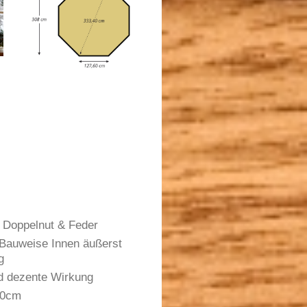
t Doppelnut & Feder
 Bauweise Innen äußerst
g
d dezente Wirkung
30cm