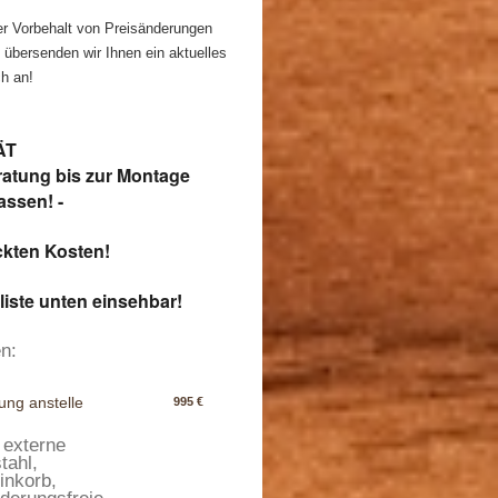
ter Vorbehalt von Preisänderungen
übersenden wir Ihnen ein aktuelles
h an!
ÄT
ratung bis zur Montage
assen! -
ckten Kosten!
liste unten einsehbar!
n:
ung anstelle
995
€
 externe
tahl,
inkorb,