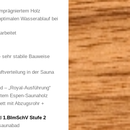
imprägniertem Holz
 optimalen Wasserablauf bei
arbeitet
– sehr stabile Bauweise
ftverteilung in der Sauna
d – „Royal-Ausführung“
nstem Espen-Saunaholz
ett mit Abzugsrohr +
nd
1.BImSchV Stufe 2
lsaunabad