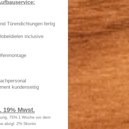
Aufbauservice:
nd Türendichtungen fertig
beldielen inclusive
 Ofenmontage
Fachpersonal
ament kundenseitig
l. 19% Mwst.
sung, 75% 1 Woche vor dem
se abzgl. 2% Skonto.