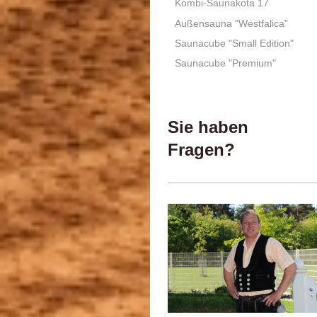
Kombi-Saunakota 17
Außensauna "Westfalica"
Saunacube "Small Edition"
Saunacube "Premium"
Sie haben
Fragen?