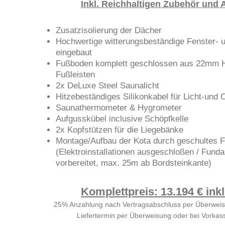
Inkl. Reichhaltigen Zubehör und 
Zusatzisolierung der Dächer
Hochwertige witterungsbeständige Fenster- u
eingebaut
Fußboden komplett geschlossen aus 22mm Ho
Fußleisten
2x DeLuxe Steel Saunalicht
Hitzebeständiges Silikonkabel für Licht-und
Saunathermometer & Hygrometer
Aufgusskübel inclusive Schöpfkelle
2x Kopfstützen für die Liegebänke
Montage/Aufbau der Kota durch geschultes 
(Elektroinstallationen ausgeschloßen / Fund
vorbereitet, max. 25m ab Bordsteinkante)
Komplettpreis: 13.194 € ink
25% Anzahlung nach Vertragsabschluss per Überwei
Liefertermin per Überweisung oder bei Vorkas