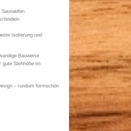
m Saunaofen
schindeln
este Isolierung und
lwandige Bauweise
r gute Stehhöhe im
 Design – rundum formschön