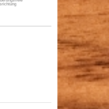
nderungsfreie
srichtung