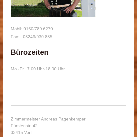
Mobil: 0160/789 6270
Fax: 05246/930 855
Bürozeiten
Mo.-Fr. 7.00 Uhr-18.00 Uhr
Zimmermeister Andreas Pagenkemper
Fürstenstr. 42
33415 Verl