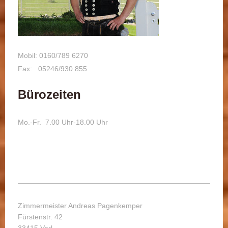
Mobil: 0160/789 6270
Fax: 05246/930 855
Bürozeiten
Mo.-Fr. 7.00 Uhr-18.00 Uhr
Zimmermeister Andreas Pagenkemper
Fürstenstr. 42